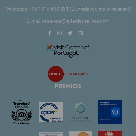
Whatsapp:
+351 915 680 331
(Llamada red móvil nacional)
E-mail:
reservas@hoteldassalinas.com
Premios