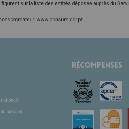
t figurent sur la liste des entités déposée auprès du Se
il consommateur:
www.consumidor.pt
.
Récompenses
 national)
le national)